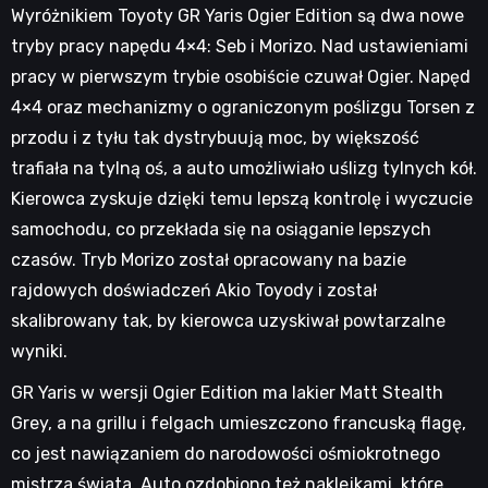
Wyróżnikiem Toyoty GR Yaris Ogier Edition są dwa nowe
tryby pracy napędu 4×4: Seb i Morizo. Nad ustawieniami
pracy w pierwszym trybie osobiście czuwał Ogier. Napęd
4×4 oraz mechanizmy o ograniczonym poślizgu Torsen z
przodu i z tyłu tak dystrybuują moc, by większość
trafiała na tylną oś, a auto umożliwiało uślizg tylnych kół.
Kierowca zyskuje dzięki temu lepszą kontrolę i wyczucie
samochodu, co przekłada się na osiąganie lepszych
czasów. Tryb Morizo został opracowany na bazie
rajdowych doświadczeń Akio Toyody i został
skalibrowany tak, by kierowca uzyskiwał powtarzalne
wyniki.
GR Yaris w wersji Ogier Edition ma lakier Matt Stealth
Grey, a na grillu i felgach umieszczono francuską flagę,
co jest nawiązaniem do narodowości ośmiokrotnego
mistrza świata. Auto ozdobiono też naklejkami, które