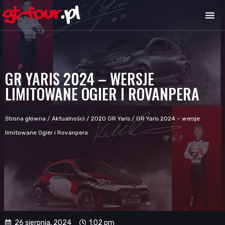
GR YARIS 2024 – WERSJE
LIMITOWANE OGIER I ROVANPERA
Strona główna
/
Aktualności
/
2020 GR Yaris
/
GR Yaris 2024 – wersje
limitowane Ogier i Rovanpera
26 sierpnia, 2024
1:02 pm