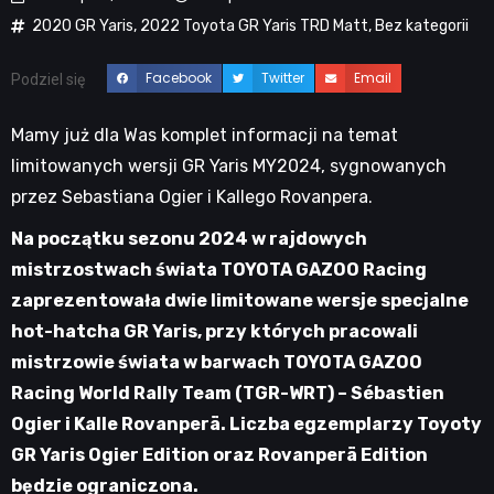
2020 GR Yaris
,
2022 Toyota GR Yaris TRD Matt
,
Bez kategorii
Facebook
Twitter
Email
Podziel się
Mamy już dla Was komplet informacji na temat
limitowanych wersji GR Yaris MY2024, sygnowanych
przez Sebastiana Ogier i Kallego Rovanpera.
Na początku sezonu 2024 w rajdowych
mistrzostwach świata TOYOTA GAZOO Racing
zaprezentowała dwie limitowane wersje specjalne
hot-hatcha GR Yaris, przy których pracowali
mistrzowie świata w barwach TOYOTA GAZOO
Racing World Rally Team (TGR-WRT) – Sébastien
Ogier i Kalle Rovanperä. Liczba egzemplarzy Toyoty
GR Yaris Ogier Edition oraz Rovanperä Edition
będzie ograniczona.