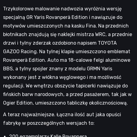
Trzykolorowe malowanie nadwozia wyróżnia wersję
specjalną GR Yaris Rovanperä Edition i nawiązuje do
motywów umieszczonych na kasku Fina. Na przednich
błotnikach znajdują się naklejki mistrza WRC, a przednie
drzwi i tylny zderzak ozdobiono napisem TOYOTA
GAZOO Racing. Na tylnej klapie umieszczono emblemat
Rovanperä Edition. Auto ma 18-calowe felgi aluminowe
BBS, a tylny spojler znany z modelu GRMN Yaris
wykonany jest z włókna węglowego i ma możliwość
regulacji. We wnętrzu obszycie tapicerki nawiązuje do
fińskich barw narodowych, a przed pasażerem, tak jak w
Ogier Edition, umieszczono tabliczkę okolicznościową.
A teraz najważniejsze. Łączna ilość aut jaka opuści
fabrykę w poszczególnych wersjach to:
200 egzemplarzy Kalle Rovapnera