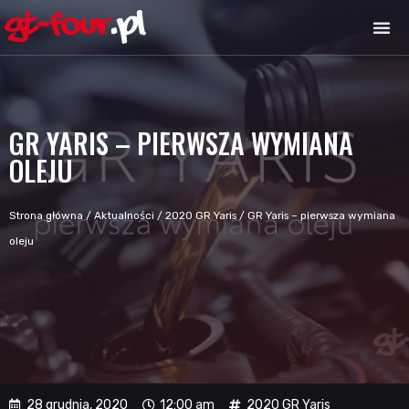
GR YARIS – PIERWSZA WYMIANA
OLEJU
Strona główna
/
Aktualności
/
2020 GR Yaris
/
GR Yaris – pierwsza wymiana
oleju
28 grudnia, 2020
12:00 am
2020 GR Yaris