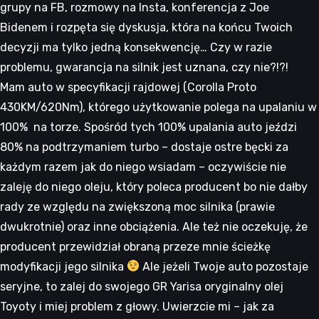
grupy na FB, rozmowy na Insta, konferencja z Joe
Bidenem i rozpęta się dyskusja, która na końcu Twoich
decyzji ma tylko jedną konsekwencję… Czy w razie
problemu, gwarancja na silnik jest uznana, czy nie?!?!
Mam auto w specyfikacji rajdowej (Corolla Proto
430KM/620Nm), którego użytkowanie polega na upalaniu w
100% na torze. Spośród tych 100% upalania auto jeździ
80% na podtrzymaniem turbo – dostaje ostre bęcki za
każdym razem jak do niego wsiadam – oczywiście nie
zaleję do niego oleju, który poleca producent bo nie dałby
rady ze względu na zwiększoną moc silnika (prawie
dwukrotnie) oraz inne obciążenia. Ale też nie oczekuję, że
producent przewidział obraną przeze mnie ścieżkę
modyfikacji jego silnika
Ale jeżeli Twoje auto pozostaje
seryjne, to zalej do swojego GR Yarisa oryginalny olej
Toyoty i miej problem z głowy. Uwierzcie mi – jak za