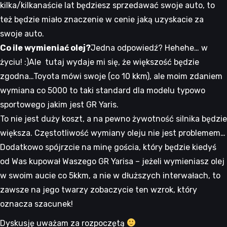
kilka/kilkanaście lat będziesz sprzedawać swoje auto, to
też będzie miało znaczenie w cenie jaką uzyskacie za
swoje auto.
Co ile wymieniać olej?
Jedna odpowiedź? Hehehe… w
życiu! :)Ale tutaj wydaje mi się, że większość będzie
zgodna…Toyota mówi swoje (co 10 kkm), ale moim zdaniem
wymiana co 5000 to taki standard dla modelu typowo
sportowego jakim jest GR Yaris.
To nie jest duży koszt, a na pewno żywotność silnika będzie
większa. Częstotliwość wymiany oleju nie jest problemem…
Dodatkowo spójrzcie na minę gościa, który będzie kiedyś
od Was kupował Waszego GR Yarisa – jeżeli wymieniasz olej
w swoim aucie co 5kkm, a nie w dłuższych interwałach, to
zawsze na jego twarzy zobaczycie ten wzrok, który
oznacza szacunek!
Dyskusję uważam za rozpoczętą