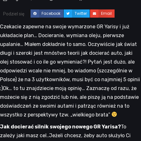
Facebook
Twitter
Email
Podziel się
Czekacie zapewne na swoje wymarzone GR Yarisy i już
układacie plan… Docieranie, wymiana oleju, pierwsze
upalanie… Miałem dokładnie to samo. Oczywiście jak świat
długi i szeroki jest mnóstwo teorii jak docierać auto, jaki
olej stosować i co ile go wymieniać?! Pytań jest dużo, ale
odpowiedzi wcale nie mniej, bo wiadomo (szczególnie w
Polsce) że na 3 użytkowników, musi być co najmniej 5 opinii
;)Ok… to tu znajdziecie moją opinię… Zaznaczę od razu, że
możecie się z nią zgodzić lub nie, ale piszę ją na podstawie
doświadczeń ze swoimi autami i patrząc również na to
wszystko z perspektywy tzw. „wielkiego brata”
Jak docierać silnik swojego nowego GR Yarisa?
To
zależy jaki masz cel..Jeżeli chcesz, żeby auto służyło Ci