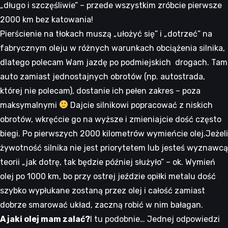
„długo i szczęśliwie” – przede wszystkim zróbcie pierwsze
2000 km bez katowania!
Pierścienie na tłokach muszą „ułożyć się” i „dotrzeć” na
fabrycznym oleju w różnych warunkach obciążenia silnika,
dlatego polecam Wam jazdę po podmiejskich drogach. Tam
auto zamiast jednostajnych obrotów (np. autostrada,
której nie polecam), dostanie ich pełen zakres – poza
maksymalnymi
Dajcie silnikowi popracować z niskich
obrotów, wkręćcie go na wyższe i zmieniajcie dość często
biegi. Po pierwszych 2000 kilometrów wymieńcie olej.Jeżeli
żywotność silnika nie jest priorytetem lub jesteś wyznawcą
teorii „jak dotrę, tak będzie później służyło” – ok. Wymień
olej po 1000 km, bo przy ostrej jeździe opiłki metalu dość
szybko wypłukane zostaną przez olej i całość zamiast
dobrze smarować układ, zaczną robić w nim bałagan.
A jaki olej mam zalać?
I tu podobnie… Jednej odpowiedzi