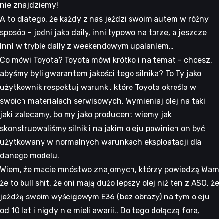
nie znajdziemy!
A to dlatego, że każdy z nas jeździ swoim autem w różny
sposób – jedni jako daily, inni typowo na torze, a jeszcze
inni w trybie daily z weekendowym upalaniem…
Co mówi Toyota? Toyota mówi krótko i na temat – chcesz,
abyśmy byli gwarantem jakości tego silnika? To Ty jako
użytkownik respektuj warunki, które Toyota określa w
swoich materiałach serwisowych. Wymieniaj olej na taki
jaki zalecamy, bo my jako producent wiemy jak
skonstruowaliśmy silnik i na jakim oleju powinien on być
użytkowany w normalnych warunkach eksploatacji dla
danego modelu.
Wiem, że macie mnóstwo znajomych, którzy powiedzą Wam
że to bull shit, że oni mają dużo lepszy olej niż ten z ASO, że
jeżdżą swoim wyścigowym E36 (bez obrazy) na tym oleju
od 10 lat i nigdy nie mieli awarii.. Do tego dołączą fora,