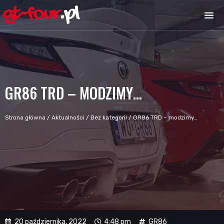
GR86 TRD – MODZIMY…
Strona główna
/
Aktualności
/
Bez kategorii
/
GR86 TRD – modzimy…
20 października, 2022
4:48 pm
GR86