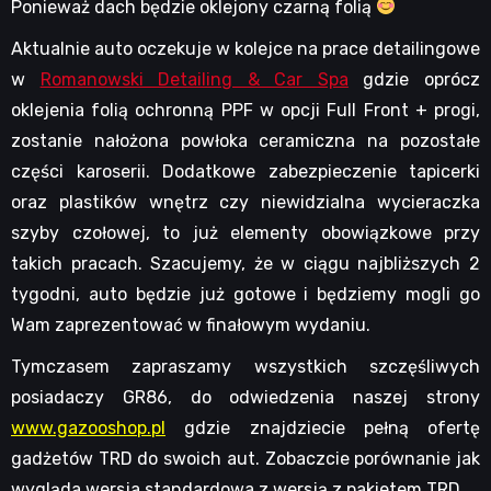
Ponieważ dach będzie oklejony czarną folią
Aktualnie auto oczekuje w kolejce na prace detailingowe
w
Romanowski Detailing & Car Spa
gdzie oprócz
oklejenia folią ochronną PPF w opcji Full Front + progi,
zostanie nałożona powłoka ceramiczna na pozostałe
części karoserii. Dodatkowe zabezpieczenie tapicerki
oraz plastików wnętrz czy niewidzialna wycieraczka
szyby czołowej, to już elementy obowiązkowe przy
takich pracach. Szacujemy, że w ciągu najbliższych 2
tygodni, auto będzie już gotowe i będziemy mogli go
Wam zaprezentować w finałowym wydaniu.
Tymczasem zapraszamy wszystkich szczęśliwych
posiadaczy GR86, do odwiedzenia naszej strony
www.gazooshop.pl
gdzie znajdziecie pełną ofertę
gadżetów TRD do swoich aut. Zobaczcie porównanie jak
wygląda wersja standardowa z wersją z pakietem TRD.