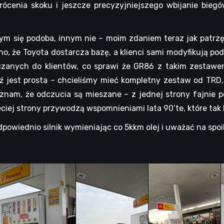
rócenia skoku i jeszcze precyzyjniejszego wbijanie biegó
dnym się podoba, innym nie – moim zdaniem teraz jak patrzę
no, że Toyota dostarcza bazę, a klienci sami modyfikują po
zanych do klientów, co sprawi że GR86 z takim zestawem
dź jest prosta – chcieliśmy mieć kompletny zestaw od TR
rzyznam, że odczucia są mieszane – z jednej strony fajnie
zeciej strony przywodzą wspomnieniami lata 90’te, które tak
dpowiednio silnik wymieniając co 5kkm olej i uważać na spo