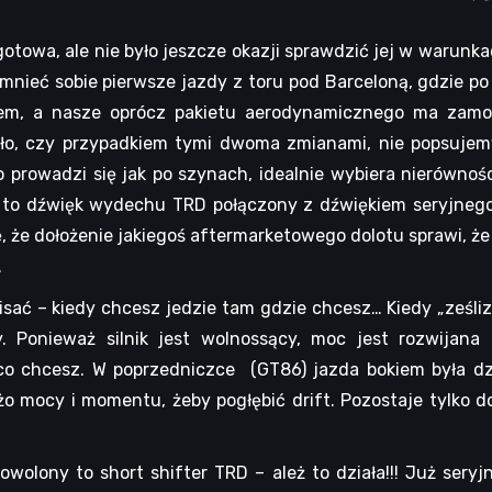
otowa, ale nie było jeszcze okazji sprawdzić jej w warunk
pomnieć sobie pierwsze jazdy z toru pod Barceloną, gdzie p
tem, a nasze oprócz pakietu aerodynamicznego ma zam
iało, czy przypadkiem tymi dwoma zmianami, nie popsuje
o prowadzi się jak po szynach, idealnie wybiera nierówno
e to dźwięk wydechu TRD połączony z dźwiękiem seryjnego 
ślę, że dołożenie jakiegoś aftermarketowego dolotu sprawi, ż
.
isać – kiedy chcesz jedzie tam gdzie chcesz… Kiedy „ześlizg
. Ponieważ silnik jest wolnossący, moc jest rozwijana 
o chcesz. W poprzedniczce (GT86) jazda bokiem była dzi
 mocy i momentu, żeby pogłębić drift. Pozostaje tylko do
owolony to short shifter TRD – ależ to działa!!! Już ser