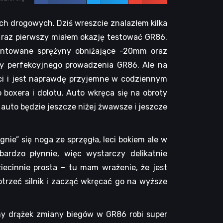
ach drogowych. Dziś wreszcie znalazłem kilka
o raz pierwszy miałem okazję testować GR86.
ontowane sprężyny obniżające -20mm oraz
my perfekcyjnego prowadzenia GR86. Ale na
ści i jest naprawdę przyjemne w codziennym
boxera i dolotu. Auto wkręca się na obroty
e auto będzie jeszcze niżej żwawsze i jeszcze
nie” się noga ze sprzęgła, leci bokiem ale w
bardzo płynnie, więc wystarczy delikatnie
ecinnie prosta – tu mam wrażenie, że jest
trzeć silnik i zacząć wkręcać go na wyższe
yjny drążek zmiany biegów w GR86 robi super