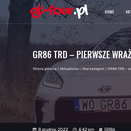
HOME
AK
GR86 TRD – PIERWSZE WRAŻ
Strona główna
/
Aktualności
/
Bez kategorii
/
GR86 TRD – pi
8 grudnia, 2022
4:42 pm
GR86