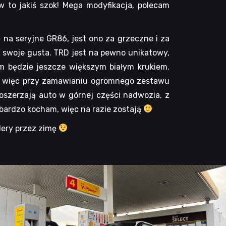
w to jakiś szok! Mega modyfikacja, polecam
 na seryjne GR86, jest ono za grzeczne i za
d swoje gusta. TRD jest na pewno unikatowy,
 będzie jeszcze większym białym krukiem.
D, więc przy zamawianiu ogromnego zestawu
 poszerzają auto w górnej części nadwozia, z
 bardzo kocham, więc na razie zostają
ilery przez zimę