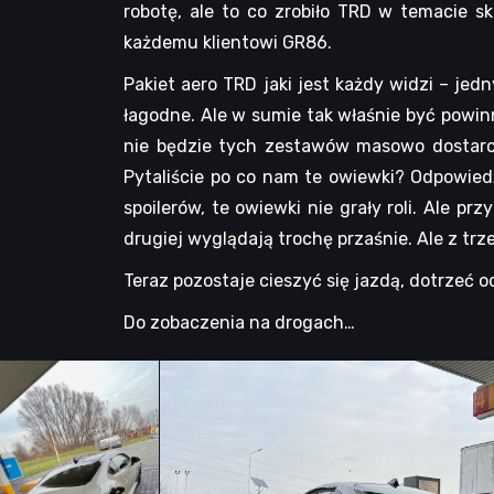
robotę, ale to co zrobiło TRD w temacie sk
każdemu klientowi GR86.
Pakiet aero TRD jaki jest każdy widzi – je
łagodne. Ale w sumie tak właśnie być powin
nie będzie tych zestawów masowo dostarc
Pytaliście po co nam te owiewki? Odpowie
spoilerów, te owiewki nie grały roli. Ale p
drugiej wyglądają trochę przaśnie. Ale z tr
Teraz pozostaje cieszyć się jazdą, dotrzeć o
Do zobaczenia na drogach…