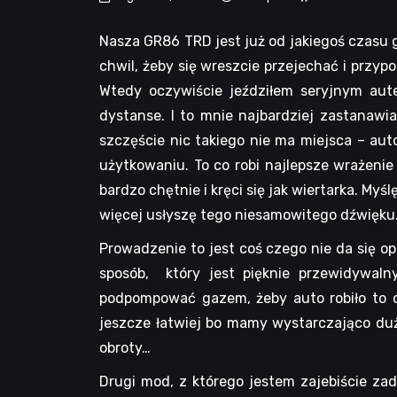
Nasza GR86 TRD jest już od jakiegoś czasu g
chwil, żeby się wreszcie przejechać i przy
Wtedy oczywiście jeździłem seryjnym au
dystanse. I to mnie najbardziej zastanaw
szczęście nic takiego nie ma miejsca – aut
użytkowaniu. To co robi najlepsze wrażeni
bardzo chętnie i kręci się jak wiertarka. My
więcej usłyszę tego niesamowitego dźwięku
Prowadzenie to jest coś czego nie da się op
sposób, który jest pięknie przewidywalny
podpompować gazem, żeby auto robiło to c
jeszcze łatwiej bo mamy wystarczająco dużo
obroty…
Drugi mod, z którego jestem zajebiście zad