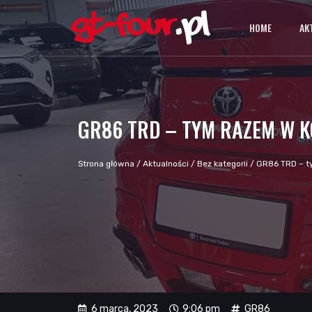
HOME
AK
GR86 TRD – TYM RAZEM W 
Strona główna
/
Aktualności
/
Bez kategorii
/
GR86 TRD – t
6 marca, 2023
9:06 pm
GR86