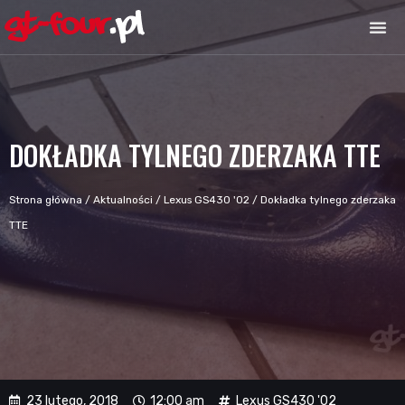
DOKŁADKA TYLNEGO ZDERZAKA TTE
Strona główna
/
Aktualności
/
Lexus GS430 '02
/
Dokładka tylnego zderzaka
TTE
23 lutego, 2018
12:00 am
Lexus GS430 '02