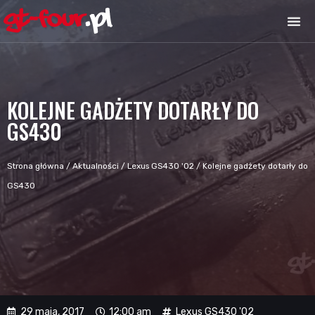
KOLEJNE GADŻETY DOTARŁY DO
GS430
Strona główna
/
Aktualności
/
Lexus GS430 '02
/
Kolejne gadżety dotarły do
GS430
29 maja, 2017
12:00 am
Lexus GS430 '02