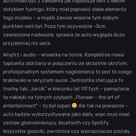
auto miało być z założenia jak najbliższe serii z lekkim
dotykiem tuningu, który miał poprawić słabe elementy
tego modelu – a miękki zawias właśnie tym słabym
punktem serii był. Poza tym oczywiście -3cm
zawieszone nadwozie, sprawia że auto wygląda dużo
przyjemniej niż seria.
Wnętrz i audio – wisienka na torcie. Kompletnie nowa
tapicerka skórzana w połączeniu ze skrzętnie ukrytym,
profesjonalnym systemem nagłośnienia to jest to czego
brakowało w seryjnym aucie. Jednostka sterująca to
trochę taki „żarcik” w kierunku lat 90’tych – pamiętacie
te naklejki na tylnych szybach „
Pioneer – the art of
entertainment
” – to był szpan
Ale tak na poważnie –
auto będzie wykorzystywane jako daily, więc musi mieć
zestaw głośnomówiący, bluetooth czy Spotify.
Wszystkie głośniki, zwrotnice czy wzmacniacze zostały