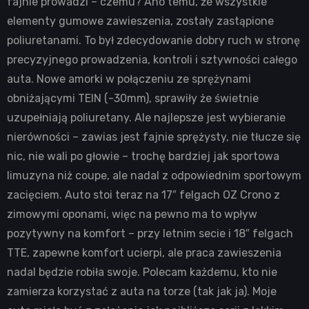
fajnie prowadzi – czemu? Ano temu, że wszystkie
elementy gumowe zawieszenia, zostały zastąpione
poliuretanami. To był zdecydowanie dobry ruch w stronę
precyzyjnego prowadzenia, kontroli i sztywności całego
auta. Nowe amorki w połączeniu ze sprężynami
obniżającymi TEIN (-30mm), sprawiły że świetnie
uzupełniają poliuretany. Ale najlepsze jest wybieranie
nierówności – zawias jest fajnie sprężysty, nie tłucze się
nic, nie wali po głowie – trochę bardziej jak sportowa
limuzyna niż coupe, ale nadal z odpowiednim sportowym
zacięciem. Auto stoi teraz na 17″ felgach OZ Crono z
zimowymi oponami, więc na pewno ma to wpływ
pozytywny na komfort – przy letnim secie i 18″ felgach
TTE, zapewne komfort ucierpi, ale praca zawieszenia
nadal będzie robiła swoje. Polecam każdemu, kto nie
zamierza korzystać z auta na torze (tak jak ja). Moje