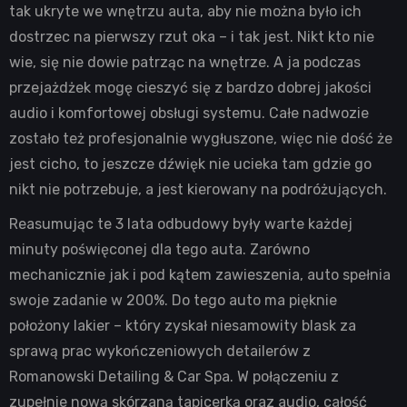
tak ukryte we wnętrzu auta, aby nie można było ich
dostrzec na pierwszy rzut oka – i tak jest. Nikt kto nie
wie, się nie dowie patrząc na wnętrze. A ja podczas
przejażdżek mogę cieszyć się z bardzo dobrej jakości
audio i komfortowej obsługi systemu. Całe nadwozie
zostało też profesjonalnie wygłuszone, więc nie dość że
jest cicho, to jeszcze dźwięk nie ucieka tam gdzie go
nikt nie potrzebuje, a jest kierowany na podróżujących.
Reasumując te 3 lata odbudowy były warte każdej
minuty poświęconej dla tego auta. Zarówno
mechanicznie jak i pod kątem zawieszenia, auto spełnia
swoje zadanie w 200%. Do tego auto ma pięknie
położony lakier – który zyskał niesamowity blask za
sprawą prac wykończeniowych detailerów z
Romanowski Detailing & Car Spa. W połączeniu z
zupełnie nową skórzaną tapicerką oraz audio, całość