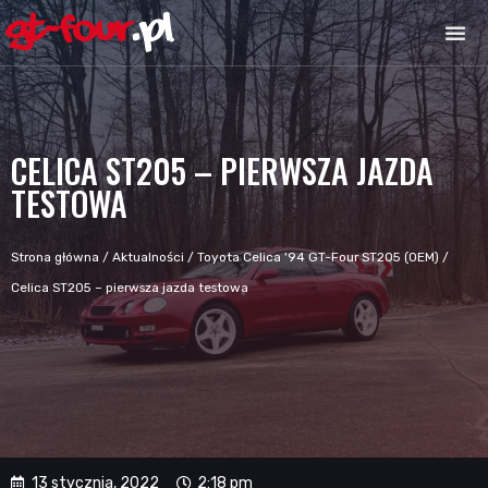
CELICA ST205 – PIERWSZA JAZDA
TESTOWA
Strona główna
/
Aktualności
/
Toyota Celica '94 GT-Four ST205 (OEM)
/
Celica ST205 – pierwsza jazda testowa
13 stycznia, 2022
2:18 pm