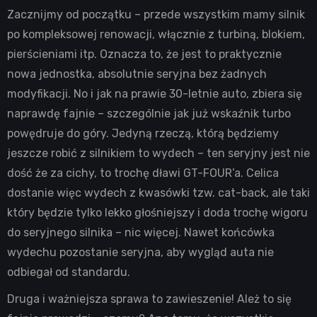
Zacznijmy od początku – przede wszystkim mamy silnik
po kompleksowej renowacji, włącznie z turbiną, blokiem,
pierścieniami itp. Oznacza to, że jest to praktycznie
nowa jednostka, absolutnie seryjna bez żadnych
modyfikacji. No i jak na prawie 30-letnie auto, zbiera się
naprawdę fajnie – szczególnie jak już wskaźnik turbo
powędruje do góry. Jedyną rzeczą, którą będziemy
jeszcze robić z silnikiem to wydech – ten seryjny jest nie
dość że za cichy, to trochę dławi GT-FOUR’a. Celica
dostanie więc wydech z kwasówki tzw. cat-back, ale taki
który będzie tylko lekko głośniejszy i doda trochę wigoru
do seryjnego silnika – nic więcej. Nawet końcówka
wydechu pozostanie seryjna, aby wygląd auta nie
odbiegał od standardu.
Druga i ważniejsza sprawa to zawieszenie! Ależ to się