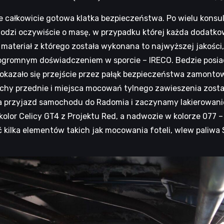
e całkowicie gotowa klatka bezpieczeństwa. Po wielu konsul
dzi oczywiście o masę, w przypadku której każda dodatkowa
materiał z którego została wykonana to najwyższej jakoś
 ogromnym doświadczeniem w sporcie – IRECO. Bedzie posi
okazało się przejście przez pałąk bezpieczeństwa zamontowa
ielichy przednie i miejsca mocowań tylnego zawieszenia zos
a przyjazd samochodu do Radomia i zaczynamy lakierowanie
kolor Celicy GT4 z Projektu Red, a nadwozie w kolorze 077 –
ilka elementów takich jak mocowania foteli, wlew paliwa S