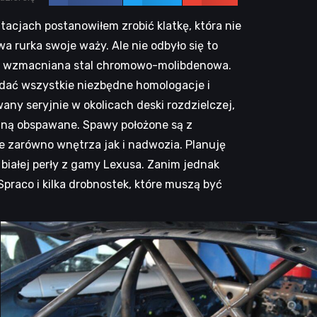
tacjach postanowiłem zrobić klatkę, która nie
 rurka swoje waży. Ale nie odbyło się to
ci, wzmacniana stal chromowo-molibdenowa.
adać wszystkie niezbędne homologacje i
ny seryjnie w okolicach deski rozdzielczej,
taną obspawane. Spawy położone są z
 zarówno wnętrza jak i nadwozia. Planuję
 białej perły z gamy Lexusa. Zanim jednak
praco i kilka drobnostek, które muszą być