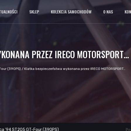
TUALNOŚCI
SKLEP
KOLEKCJA SAMOCHODÓW
O NAS
KO
YKONANA PRZEZ IRECO MOTORSPORT…
Four (390PS)
/
Klatka bezpieczeństwa wykonana przez IRECO MOTORSPORT…
ica '94 ST205 GT-Four (390PS)
Pod