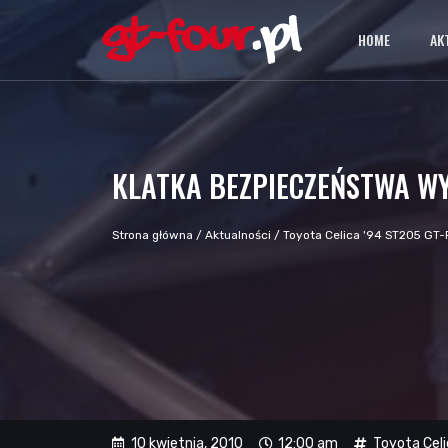
HOME
AK
KLATKA BEZPIECZEŃSTWA W
Strona główna
/
Aktualności
/
Toyota Celica '94 ST205 GT-
10 kwietnia, 2010
12:00 am
Toyota Cel