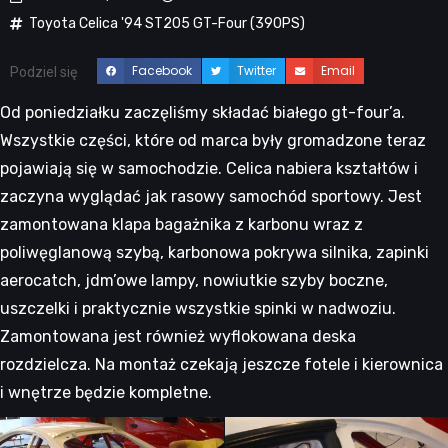
Toyota Celica '94 ST205 GT-Four (390PS)
Facebook
Twitter
Email
Podziel się
Od poniedziałku zaczęliśmy składać białego gt-four’a.
Wszystkie części, które od marca były gromadzone teraz
pojawiają się w samochodzie. Celica nabiera kształtów i
zaczyna wyglądać jak rasowy samochód sportowy. Jest
zamontowana klapa bagażnika z karbonu wraz z
poliwęglanową szybą, karbonowa pokrywa silnika, zapinki
aerocatch, jdm’owe lampy, nowiutkie szyby boczne,
uszczelki i praktycznie wszystkie spinki w nadwoziu.
Zamontowana jest również wyflokowana deska
rozdzielcza. Na montaż czekają jeszcze fotele i kierownica
i wnętrze będzie kompletne.