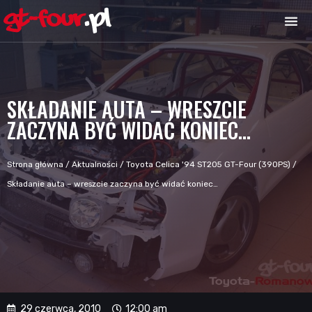
SKŁADANIE AUTA – WRESZCIE
ZACZYNA BYĆ WIDAĆ KONIEC…
Strona główna
/
Aktualności
/
Toyota Celica '94 ST205 GT-Four (390PS)
/
Składanie auta – wreszcie zaczyna być widać koniec…
29 czerwca, 2010
12:00 am