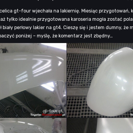
celica gt-four wjechała na lakiernię. Miesiąc przygotowań,
ż tylko idealnie przygotowana karoseria mogła zostać polaki
ł biały perłowy lakier na gt4. Cieszę się i jestem dumny, 
baczyć poniżej – myślę, że komentarz jest zbędny…