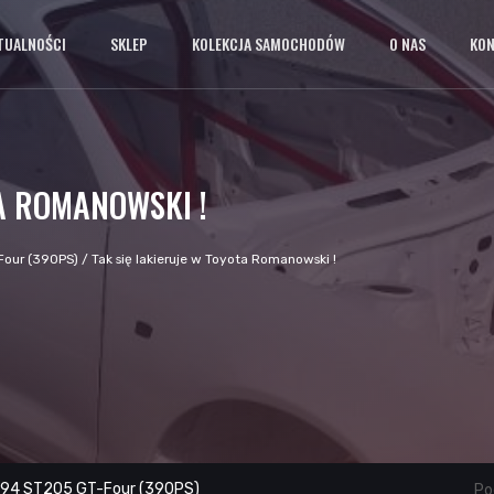
TUALNOŚCI
SKLEP
KOLEKCJA SAMOCHODÓW
O NAS
KO
A ROMANOWSKI !
Four (390PS)
/
Tak się lakieruje w Toyota Romanowski !
 '94 ST205 GT-Four (390PS)
Pod