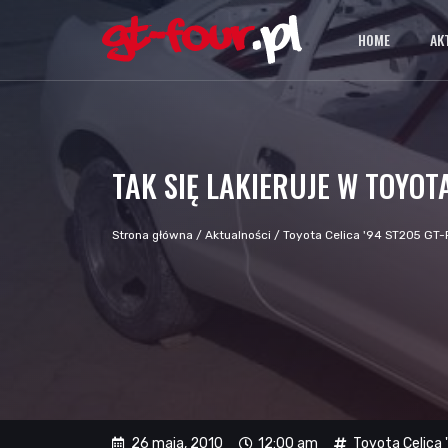
HOME
AK
TAK SIĘ LAKIERUJE W TOYOT
Strona główna
/
Aktualności
/
Toyota Celica '94 ST205 GT-
26 maja, 2010
12:00 am
Toyota Celica