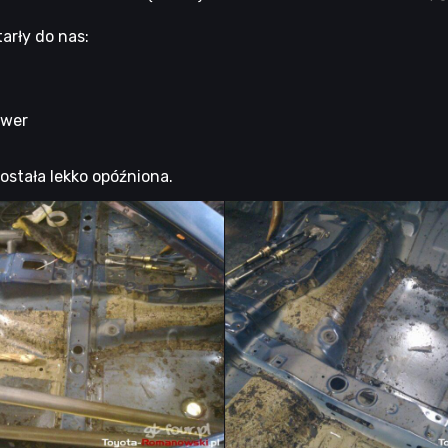
arły do nas:
ower
ostała lekko opóźniona.