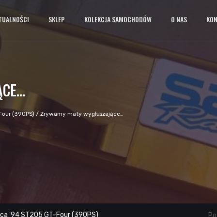
TUALNOŚCI
SKLEP
KOLEKCJA SAMOCHODÓW
O NAS
KO
ĄCE…
Four (390PS)
/
Zrywamy maty wygłuszające…
ica '94 ST205 GT-Four (390PS)
Pod