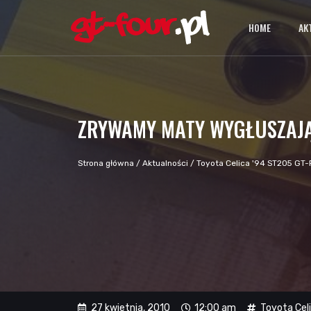
HOME
AK
ZRYWAMY MATY WYGŁUSZAJ
Strona główna
/
Aktualności
/
Toyota Celica '94 ST205 GT-
27 kwietnia, 2010
12:00 am
Toyota Cel