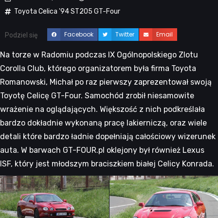
Toyota Celica '94 ST205 GT-Four
Facebook
Twitter
Email
Podziel się
Na torze w Radomiu podczas IX Ogólnopolskiego Zlotu
Corolla Club, którego organizatorem była firma Toyota
Romanowski, Michał po raz pierwszy zaprezentował swoją
Toyotę Celicę GT-Four. Samochód zrobił niesamowite
wrażenie na oglądających. Większość z nich podkreślała
bardzo dokładnie wykonaną pracę lakierniczą, oraz wiele
detali które bardzo ładnie dopełniają całościowy wizerunek
auta. W barwach GT-FOUR.pl oklejony był również Lexus
ISF, który jest młodszym braciszkiem białej Celicy Konrada.