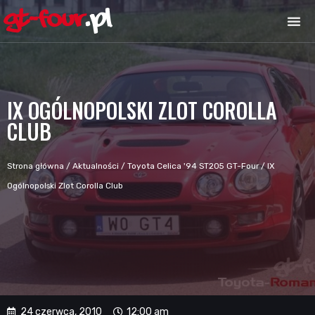
IX OGÓLNOPOLSKI ZLOT COROLLA
CLUB
Strona główna
/
Aktualności
/
Toyota Celica '94 ST205 GT-Four
/
IX
Ogólnopolski Zlot Corolla Club
24 czerwca, 2010
12:00 am