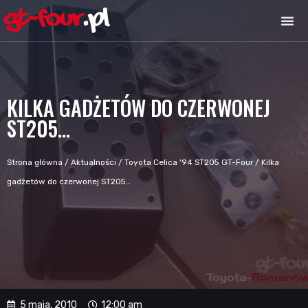
KILKA GADŻETÓW DO CZERWONEJ
ST205…
Strona główna
/
Aktualności
/
Toyota Celica '94 ST205 GT-Four
/
Kilka
gadżetów do czerwonej ST205…
5 maja, 2010
12:00 am