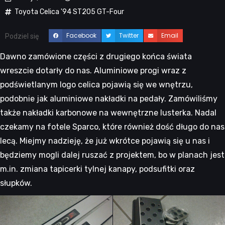
Toyota Celica '94 ST205 GT-Four
Facebook
Twitter
Email
Podziel się
Dawno zamówione części z drugiego końca świata
wreszcie dotarły do nas. Aluminiowe progi wraz z
podświetlanym logo celica pojawią się we wnętrzu,
podobnie jak aluminiowe nakładki na pedały. Zamówiliśmy
także nakładki karbonowe na wewnętrzne lusterka. Nadal
czekamy na fotele Sparco, które również dość długo do nas
lecą. Miejmy nadzieję, że już wkrótce pojawią się u nas i
będziemy mogli dalej ruszać z projektem, bo w planach jest
m.in. zmiana tapicerki tylnej kanapy, podsufitki oraz
słupków.