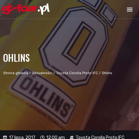
OHLINS
Strona główna
/
Aktualności
/
Toyota Corolla Proto IFC
/
Ohlins
17 lipca, 2017
12:00 am
Toyota Corolla Proto IFC