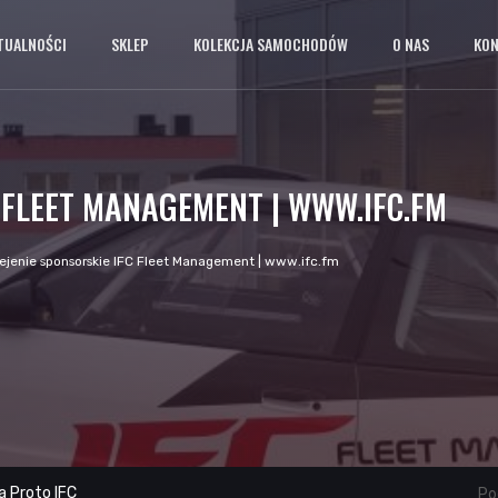
TUALNOŚCI
SKLEP
KOLEKCJA SAMOCHODÓW
O NAS
KO
 FLEET MANAGEMENT | WWW.IFC.FM
ejenie sponsorskie IFC Fleet Management | www.ifc.fm
a Proto IFC
Pod