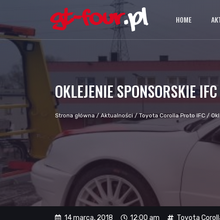
HOME
AK
OKLEJENIE SPONSORSKIE IFC
Strona główna
/
Aktualności
/
Toyota Corolla Proto IFC
/
Okl
14 marca, 2018
12:00 am
Toyota Coroll