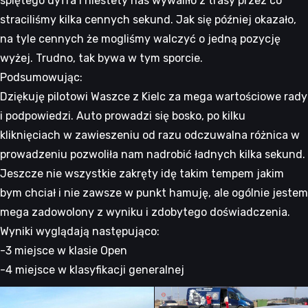
spiętego dyfra i niestety nas wywaliło z trasy przez co
straciliśmy kilka cennych sekund. Jak się później okazało,
na tyle cennych że mogliśmy walczyć o jedną pozycję
wyżej. Trudno, tak bywa w tym sporcie.
Podsumowując:
Dziękuję pilotowi Waszce z Kielc za mega wartościowe rady
i podpowiedzi. Auto prowadzi się bosko, po kilku
kliknięciach w zawieszeniu od razu odczuwalna różnica w
prowadzeniu pozwoliła nam nadrobić ładnych kilka sekund.
Jeszcze nie wszystkie zakręty idę takim tempem jakim
bym chciał i nie zawsze w punkt hamuję, ale ogólnie jestem
mega zadowolony z wyniku i zdobytego doświadczenia.
Wyniki wyglądają następująco:
-3 miejsce w klasie Open
-4 miejsce w klasyfikacji generalnej