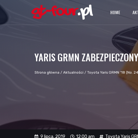
HOME
AK
YARIS GRMN ZABEZPIECZON
Strona główna
/
Aktualności
/
Toyota Yaris GRMN '18 (No. 
9 lipca, 2019
12:00 am
Toyota Yaris GR