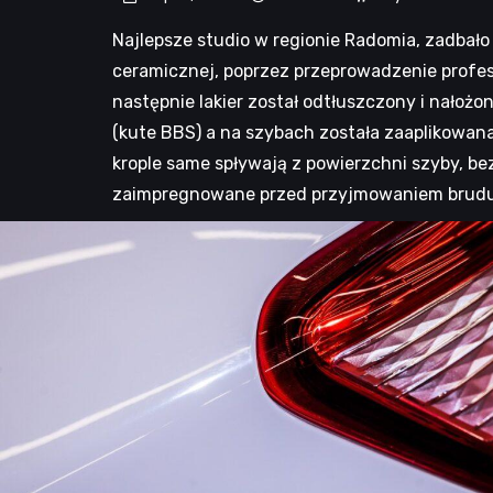
Najlepsze studio w regionie Radomia, zadbało
ceramicznej, poprzez przeprowadzenie profesj
następnie lakier został odtłuszczony i nałożo
(kute BBS) a na szybach została zaaplikowana
krople same spływają z powierzchni szyby, b
zaimpregnowane przed przyjmowaniem brudu.Za