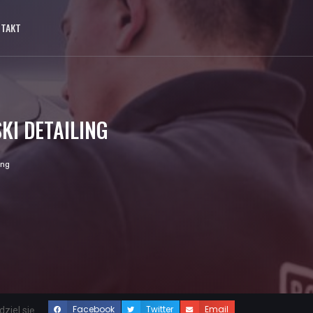
NTAKT
I DETAILING
ing
Facebook
Twitter
Email
ziel się