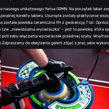
 o naszego unikatowego Yarisa GRMN. Na początek lakier zo
onalnej korekty lakieru. Usunięte zostały praktycznie wszy
na została powłoka ceramiczna 9H z gwarancją 7 lat. Oprócz 
 tzw. „niewidzialna wycieraczka” – jest to powłoka, która 
ez potrzeby włączania wycieraczek przedniej szyby. Wnętrz
praszamy do obejrzenia galerii zdjęć z prac jakie wykon