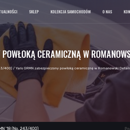
TUALNOŚCI
SKLEP
KOLEKCJA SAMOCHODÓW
O NAS
KO
Y POWŁOKĄ CERAMICZNĄ W ROMANOWSK
243/400)
/
Yaris GRMN zabezpieczony powłoką ceramiczną w Romanowski Detail
MN '18 (No. 243/400)
Pod