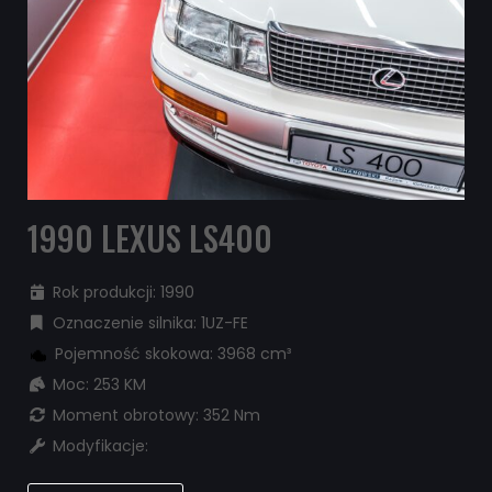
1990 LEXUS LS400
Rok produkcji: 1990
Oznaczenie silnika: 1UZ-FE
Pojemność skokowa: 3968 cm³
Moc: 253 KM
Moment obrotowy: 352 Nm
Modyfikacje: