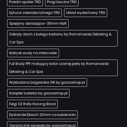
Przedni spoiler TRD
Progi boczne TRD
Dyfuzor zderzaka tylnego TRD
Układ wydechowy TRD
Sprężyny obniżające -35mm H&R
Odkryty dach z kutego karbonu by Romanowski Detailing &
Car Spa
Natrysk wody na intercooler
Full Body PPF matujący kolor czarnej perły by Romanowski
Detailing & Car Spa
Wykładzina bagażnika GR by gazooshop.pl
Adapter lusterka by gazooshop.pl
Felgi OZ Rally Racing Black
Dystande Eibach 20mm na każde koło
Ogranicznik sprzęgła by gazooshop.pl