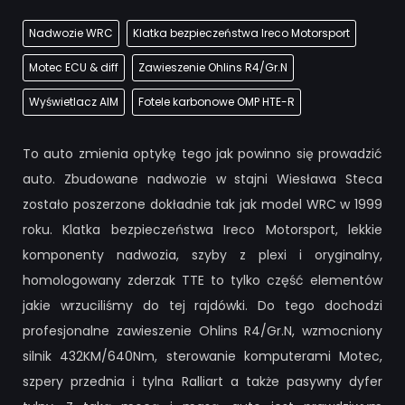
Nadwozie WRC
Klatka bezpieczeństwa Ireco Motorsport
Motec ECU & diff
Zawieszenie Ohlins R4/Gr.N
Wyświetlacz AIM
Fotele karbonowe OMP HTE-R
To auto zmienia optykę tego jak powinno się prowadzić
auto. Zbudowane nadwozie w stajni Wiesława Steca
zostało poszerzone dokładnie tak jak model WRC w 1999
roku. Klatka bezpieczeństwa Ireco Motorsport, lekkie
komponenty nadwozia, szyby z plexi i oryginalny,
homologowany zderzak TTE to tylko część elementów
jakie wrzuciliśmy do tej rajdówki. Do tego dochodzi
profesjonalne zawieszenie Ohlins R4/Gr.N, wzmocniony
silnik 432KM/640Nm, sterowanie komputerami Motec,
szpery przednia i tylna Ralliart a także pasywny dyfer