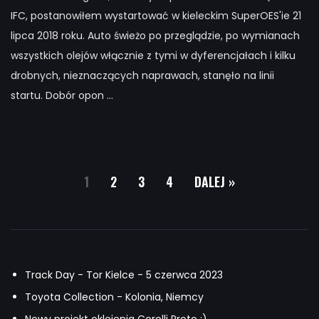
IFC, postanowiłem wystartować w kieleckim SuperOES'ie 21
lipca 2018 roku. Auto świeżo po przeglądzie, po wymianach
wszystkich olejów włącznie z tymi w dyferencjałach i kilku
drobnych, nieznaczących naprawach, stanęło na linii
startu. Dobór opon ...
1
2
3
4
DALEJ »
Track Day - Tor Kielce - 5 czerwca 2023
Toyota Collection - Kolonia, Niemcy
Nowy projekt oklejenia Corolli Proto ;)