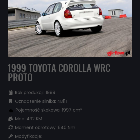
1999 TOYOTA COROLLA WRC
PROTO
Rok produkcji: 1999
Oznaczenie silnika: 4B11T
Pojemność skokowa: 1997 cm³
Moc: 432 KM
Moment obrotowy: 640 Nm
Modyfikacje: