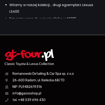
Witamy w naszej kolekcji... drugi egzemplarz Lexusa
LS400
Przygotowania do wyjęcia silnika w ST205
Celica ST205 GT-Four podczas prac
przygotowawczych
Celica ST185 Carlos Sainz zabezpieczona ceramiką
od Romanowski Detailing
Sesja zdjęciowa MKIV TT & MKVT w Romanowski
Detailing
Dwie Toyoty GR Supra nareszcie u nas!
Romanowski Detailing & Car Spa sp. z o.o
F Performance Poland w Toyota & Lexus Romanowski
26-600 Radom, ul. Kielecka 68/70
Radom - FILM!
NIP: PL9482619316
Lexusy LC500 i ISF w Alpach
info@gazooshop.pl
F Performance Poland w Toyota & Lexus Romanowski
tel. +48 539 696 430
Radom - 06.07.2019