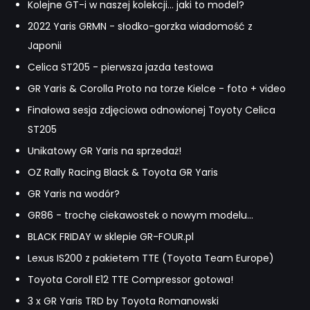
Kolejne GT-i w naszej kolekcji... jaki to model?
2022 Yaris GRMN - słodko-gorzka wiadomość z
Japonii
Celica ST205 - pierwsza jazda testowa
GR Yaris & Corolla Proto na torze Kielce - foto + video
Finałowa sesja zdjęciowa odnowionej Toyoty Celica
ST205
Unikatowy GR Yaris na sprzedaż!
OZ Rally Racing Black & Toyota GR Yaris
GR Yaris na wodór?
GR86 - trochę ciekawostek o nowym modelu...
BLACK FRIDAY w sklepie GR-FOUR.pl
Lexus IS200 z pakietem TTE (Toyota Team Europe)
Toyota Coroll E12 TTE Compressor gotowa!
3 x GR Yaris TRD by Toyota Romanowski