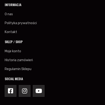
INFORMACJA
Yaris GRMN zabezpieczony powłoką ceramiczną w
Romanowski Detailing
O nas
Lexus LC500 w studio detailingowym!
Polityka prywatności
TJS 20.05.2019 - Corolla miała niezwykłych pasażerów
Kontakt
GSF w studio Romanowski Detailing
Toyota Supra MKIV w Romanowski Detailing
SKLEP / SHOP
Mini kolekcja GT-Four.pl rośnie...
Moje konto
Toyota Celica T-Sport po renowacji
Historia zamówień
Jak wszystko nowe, to wszystko nowe :)
Regulamin Sklepu
Nowe lampy do T-Sporta
Ostatnia prosta...
SOCIAL MEDIA
Filmik z TJS 21.01.2019
Carbonowe wnętrze Lexusa GSF
Toyota Corolla T-Sport TTE Compressor '05