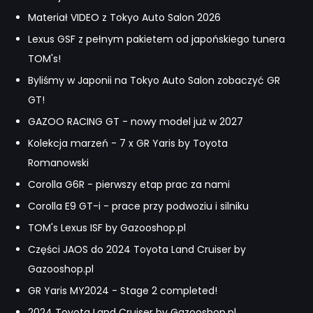
Materiał VIDEO z Tokyo Auto Salon 2026
Lexus GSF z pełnym pakietem od japońskiego tunera
TOM's!
Byliśmy w Japonii na Tokyo Auto Salon zobaczyć GR
GT!
GAZOO RACING GT - nowy model już w 2027
Kolekcja marzeń - 7 x GR Yaris by Toyota
Romanowski
Corolla G6R - pierwszy etap prac za nami
Corolla E9 GT-i - prace przy podwoziu i silniku
TOM's Lexus ISF by Gazooshop.pl
Części JAOS do 2024 Toyota Land Cruiser by
Gazooshop.pl
GR Yaris MY2024 - Stage 2 completed!
2024 Toyota Land Cruiser by Gazooshop.pl