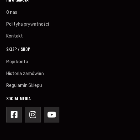
Romanowski Detailing
O nas
Lexus LC500 w studio detailingowym!
Polityka prywatności
TJS 20.05.2019 - Corolla miała niezwykłych pasażerów
Kontakt
GSF w studio Romanowski Detailing
Toyota Supra MKIV w Romanowski Detailing
SKLEP / SHOP
Mini kolekcja GT-Four.pl rośnie...
Moje konto
Toyota Celica T-Sport po renowacji
Historia zamówień
Jak wszystko nowe, to wszystko nowe :)
Regulamin Sklepu
Nowe lampy do T-Sporta
Ostatnia prosta...
SOCIAL MEDIA
Filmik z TJS 21.01.2019
Carbonowe wnętrze Lexusa GSF
Toyota Corolla T-Sport TTE Compressor '05
T-Sport polakierowany - zaczynamy składanie