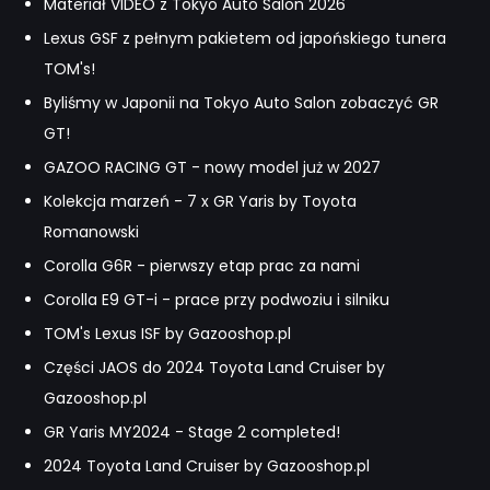
Materiał VIDEO z Tokyo Auto Salon 2026
Lexus GSF z pełnym pakietem od japońskiego tunera
TOM's!
Byliśmy w Japonii na Tokyo Auto Salon zobaczyć GR
GT!
GAZOO RACING GT - nowy model już w 2027
Kolekcja marzeń - 7 x GR Yaris by Toyota
Romanowski
Corolla G6R - pierwszy etap prac za nami
Corolla E9 GT-i - prace przy podwoziu i silniku
TOM's Lexus ISF by Gazooshop.pl
Części JAOS do 2024 Toyota Land Cruiser by
Gazooshop.pl
GR Yaris MY2024 - Stage 2 completed!
2024 Toyota Land Cruiser by Gazooshop.pl