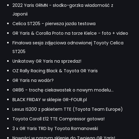
2022 Yaris GRMN - słodko-gorzka wiadomość z
Japonii
Celica ST205 - pierwsza jazda testowa
GR Yaris & Corolla Proto na torze Kielce - foto + video
Finałowa sesja zdjęciowa odnowionej Toyoty Celica
ST205
Unikatowy GR Yaris na sprzedaż!
OZ Rally Racing Black & Toyota GR Yaris
GR Yaris na wodór?
GR86 - trochę ciekawostek o nowym modelu...
BLACK FRIDAY w sklepie GR-FOUR.pl
Lexus IS200 z pakietem TTE (Toyota Team Europe)
Toyota Coroll E12 TTE Compressor gotowa!
3 x GR Yaris TRD by Toyota Romanowski
Nowości w naszym sklepie do Twojego GR Yaris!