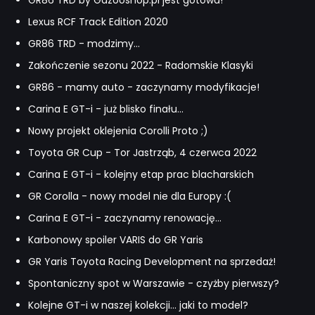
GR86 TRD by Gazooshop.pl jest gotowa!
Lexus RCF Track Edition 2020
GR86 TRD - modzimy...
Zakończenie sezonu 2022 - Radomskie Klasyki
GR86 - mamy auto - zaczynamy modyfikacje!
Carina E GT-i - już blisko finału...
Nowy projekt oklejenia Corolli Proto ;)
Toyota GR Cup - Tor Jastrząb, 4 czerwca 2022
Carina E GT-i - kolejny etap prac blacharskich
GR Corolla - nowy model nie dla Europy :(
Carina E GT-i - zaczynamy renowację...
Karbonowy spoiler VARIS do GR Yaris
GR Yaris Toyota Racing Development na sprzedaż!
Spontaniczny spot w Warszawie - czyżby pierwszy?
Kolejne GT-i w naszej kolekcji... jaki to model?