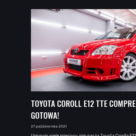
TOYOTA COROLL E12 TTE COMPR
GOTOWA!
27 października 2021
Upłynęło wiele miesięcy, nim nasza Toyota Corolla E