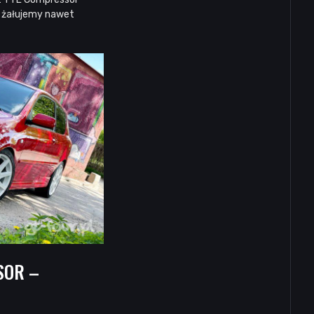
ie żałujemy nawet
SOR –